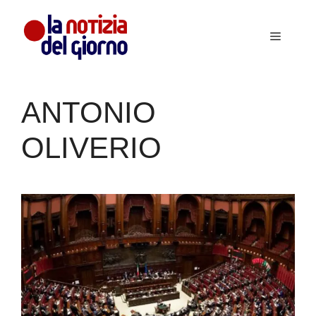
Vai
al
Menu
contenuto
ANTONIO
OLIVERIO