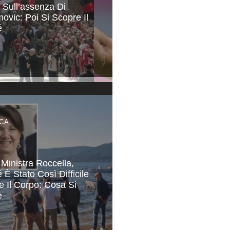
 Sull’assenza Di
movic: Poi Si Scopre Il
é
CA
 Ministra Roccella,
 È Stato Così Difficile
e Il Corpo: Cosa Si
e