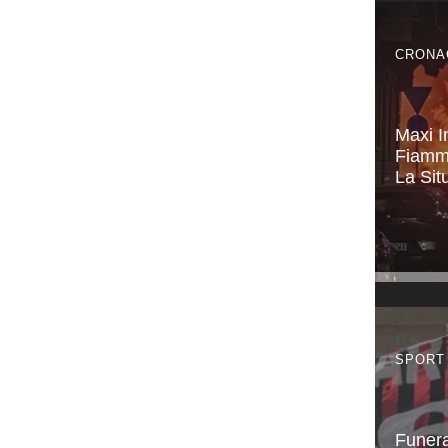
CRONA
Maxi In
Fiamm
La Sit
SPORT
Funera