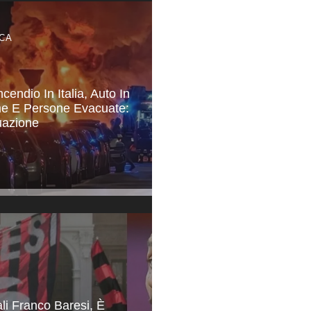
CA
cendio In Italia, Auto In
e E Persone Evacuate:
uazione
li Franco Baresi, È