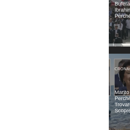
Bufera
Ibrahi
Perch
CRONA
Marito
Perché
Trovar
Scopr