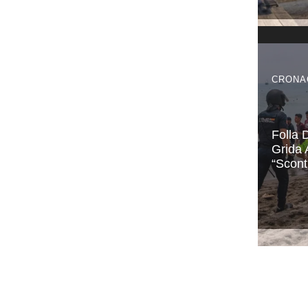
CRONA
Folla 
Grida 
“Scont