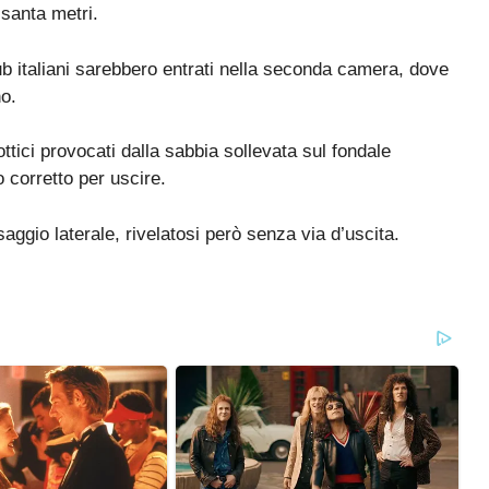
ssanta metri.
ub italiani sarebbero entrati nella seconda camera, dove
no.
i ottici provocati dalla sabbia sollevata sul fondale
o corretto per uscire.
gio laterale, rivelatosi però senza via d’uscita.