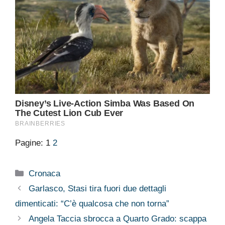
Pagine:
1
2
Categorie
Cronaca
Garlasco, Stasi tira fuori due dettagli
dimenticati: “C’è qualcosa che non torna”
Angela Taccia sbrocca a Quarto Grado: scappa