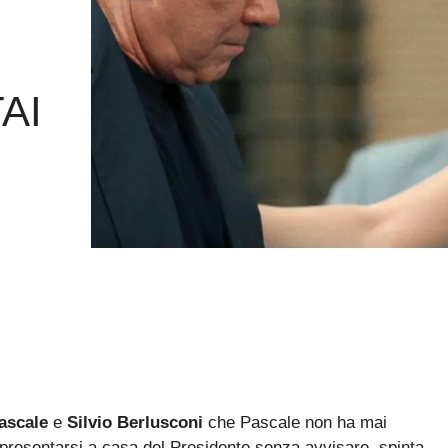
AI
ascale
e
Silvio Berlusconi
che Pascale non ha mai
i presentarsi a casa del Presidente senza avvisare, spinta