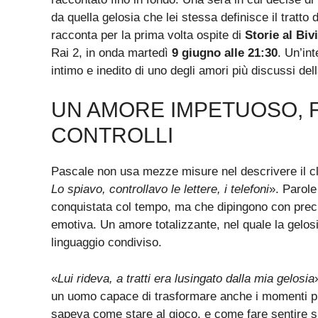
da quella gelosia che lei stessa definisce il tratto
racconta per la prima volta ospite di
Storie al Biv
Rai 2, in onda martedì
9 giugno alle 21:30
. Un’int
intimo e inedito di uno degli amori più discussi dell
UN AMORE IMPETUOSO, F
CONTROLLI
Pascale non usa mezze misure nel descrivere il cl
Lo spiavo, controllavo le lettere, i telefoni
». Parol
conquistata col tempo, ma che dipingono con precis
emotiva. Un amore totalizzante, nel quale la gelo
linguaggio condiviso.
«
Lui rideva, a tratti era lusingato dalla mia gelosia
un uomo capace di trasformare anche i momenti pi
sapeva come stare al gioco, e come fare sentire s