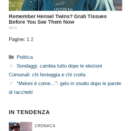
Pagine:
1
2
Categorie
Politica
Sondaggi, cambia tutto dopo le elezioni
Comunali: chi festeggia e chi crolla
“Meloni è come…”: gelo in studio dopo le parole
di Iacchetti
IN TENDENZA
CRONACA