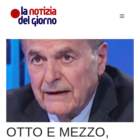
Vai
al
Menu
contenuto
OTTO E MEZZO,