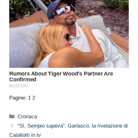
Pagine:
1
2
Categorie
Cronaca
“Sì, Sempio sapeva”. Garlasco, la rivelazione di
Cataliotti in tv