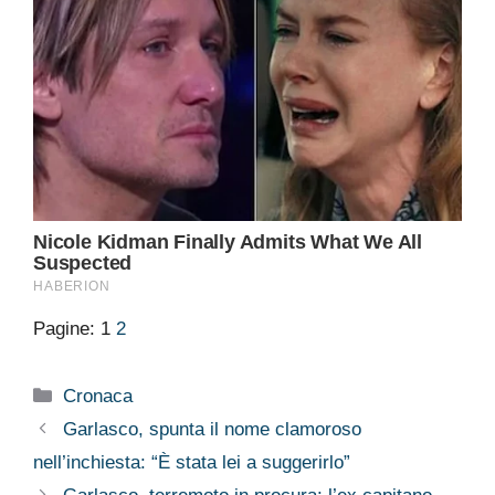
Pagine:
1
2
Categorie
Cronaca
Garlasco, spunta il nome clamoroso
nell’inchiesta: “È stata lei a suggerirlo”