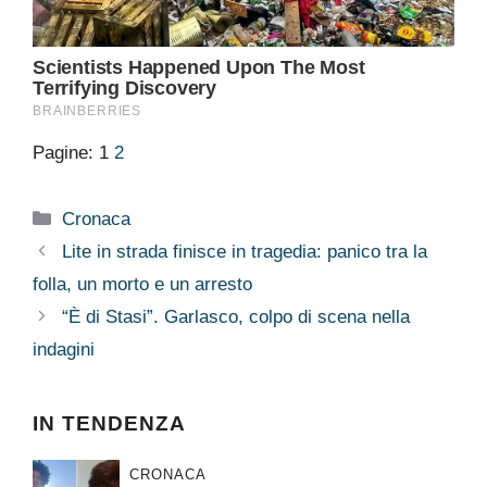
Pagine:
1
2
Categorie
Cronaca
Lite in strada finisce in tragedia: panico tra la
folla, un morto e un arresto
“È di Stasi”. Garlasco, colpo di scena nella
indagini
IN TENDENZA
CRONACA