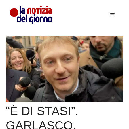
Vai
al
Menu
contenuto
“È DI STASI”.
GARLASCO,