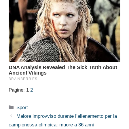
Pagine:
1
2
Categorie
Sport
Malore improvviso durante l’allenamento per la
campionessa olimpica: muore a 36 anni