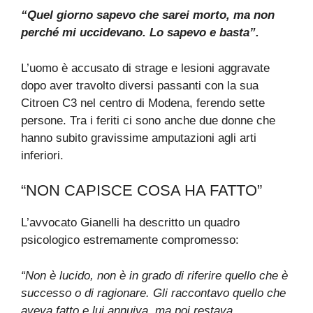
Fulmini, grandine e pioggia:
LEGGI ANCHE:
famiglia resta intrappolata sulla seggiovia
Maxi incendio in Italia, auto in
LEGGI ANCHE:
fiamme e persone evacuate: la situazione
Marito ministra Roccella, perché è
LEGGI ANCHE:
stato così difficile trovare il corpo: cosa si
scopre
“Quel giorno sapevo che sarei morto, ma non
perché mi uccidevano. Lo sapevo e basta”.
L’uomo è accusato di strage e lesioni aggravate
dopo aver travolto diversi passanti con la sua
Citroen C3 nel centro di Modena, ferendo sette
persone. Tra i feriti ci sono anche due donne che
hanno subito gravissime amputazioni agli arti