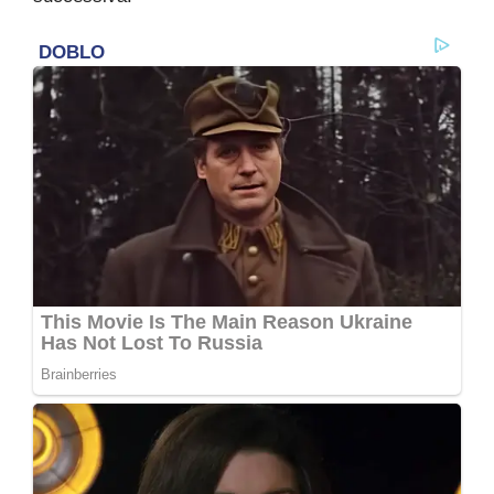
Leggi anche:
Modena, Piantedosi: «Non è un folle
isolato»
LA RICHIESTA DAL CARCERE
Tra gli aspetti che stanno facendo maggiormente
discutere c’è proprio la richiesta avanzata dal
31enne in carcere. Vediamo tutto nella pagina
successiva.