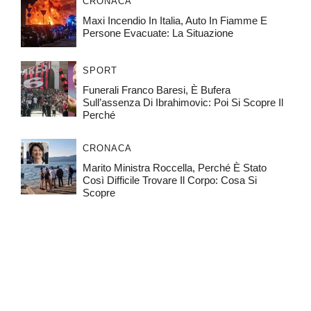
CRONACA
Fulmini, Grandine E Pioggia: Famiglia Resta
Intrappolata Sulla Seggiovia
ECONOMIA E FINANZA
Banco BPM, Cresce Il Peso Della Francia:
Perché Il Governo Segue Con Attenzione Il
Risiko Bancario
CRONACA
Maxi Incendio In Italia, Auto In Fiamme E
Persone Evacuate: La Situazione
SPORT
Funerali Franco Baresi, È Bufera
Sull’assenza Di Ibrahimovic: Poi Si Scopre Il
Perché