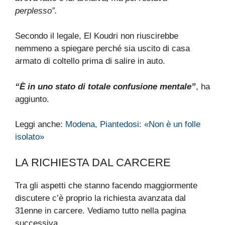
inferiori.
“NON CAPISCE COSA HA FATTO”
L’avvocato Gianelli ha descritto un quadro
psicologico estremamente compromesso:
“Non è lucido, non è in grado di riferire quello che è
successo o di ragionare. Gli raccontavo quello che
aveva fatto e lui annuiva, ma poi restava
perplesso”.
Secondo il legale, El Koudri non riuscirebbe
nemmeno a spiegare perché sia uscito di casa
armato di coltello prima di salire in auto.
“È in uno stato di totale confusione mentale”
, ha
aggiunto.