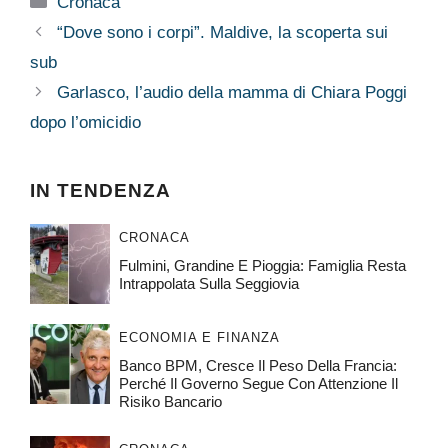
Pagine:
1
2
Categorie
Cronaca
“Dove sono i corpi”. Maldive, la scoperta sui
sub
Garlasco, l’audio della mamma di Chiara Poggi
dopo l’omicidio
IN TENDENZA