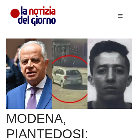
Vai
al
Menu
contenuto
MODENA,
PIANTEDOSI: