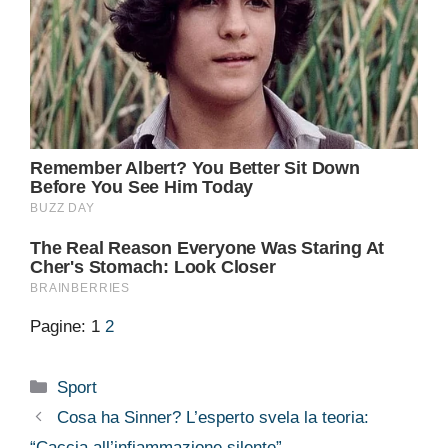
Pagine:
1
2
Categorie
Sport
Cosa ha Sinner? L’esperto svela la teoria:
“Caccia all’infiammazione silente”