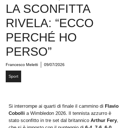
LA SCONFITTA
RIVELA: “ECCO
PERCHÉ HO
PERSO”
Francesco Meletti
09/07/2026
Sport
Si interrompe ai quarti di finale il cammino di
Flavio
Cobolli
a Wimbledon 2026. Il tennista azzurro è
stato sconfitto in tre set dal britannico
Arthur Fery
,
che si è imposto con il punteggio di
6-4, 7-6, 6-0
,