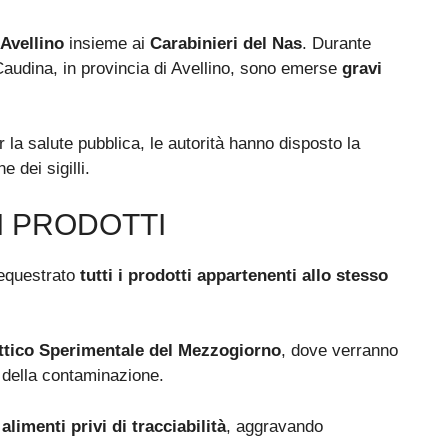
 Avellino
insieme ai
Carabinieri del Nas
. Durante
e Caudina, in provincia di Avellino, sono emerse
gravi
 la salute pubblica, le autorità hanno disposto la
 dei sigilli.
I PRODOTTI
sequestrato
tutti i prodotti appartenenti allo stesso
attico Sperimentale del Mezzogiorno
, dove verranno
ne della contaminazione.
e
alimenti privi di tracciabilità
, aggravando