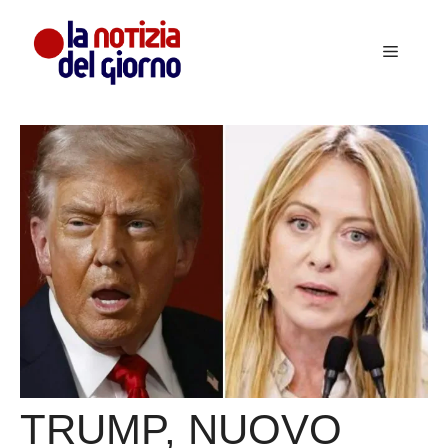
Vai
al
Menu
contenuto
TRUMP, NUOVO