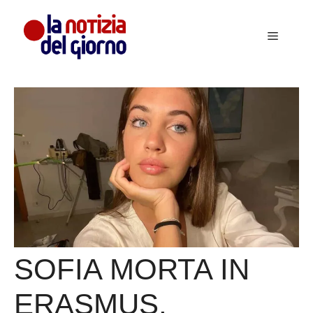
Vai
al
Menu
contenuto
SOFIA MORTA IN
ERASMUS,