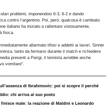
colari problemi, imponendosi 6-3, 6-2 e dando
tica contro l’argentino. Poi, però, qualcosa è cambiato
e italiano ha iniziato a rallentare vistosamente,
 fisica.
mediatamente allarmato tifosi e addetti ai lavori. Sinner
ferenza, tanto da fermarsi durante il match e richiedere
media presenti a Parigi, il tennista avrebbe anche
evo vomitare”.
ull’assenza di Ibrahimovic: poi si scopre il perché
ddio: chi arriva al suo posto
a finisce male: la reazione di Maldini e Leonardo