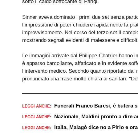
sotto il caldo soffocante di Parigi.
Sinner aveva dominato i primi due set senza parti
l’impressione di poter chiudere rapidamente la pra
improvvisamente. Nel corso del terzo set il campion
mostrando segnali evidenti di malessere e difficoltà
Le immagini arrivate dal Philippe-Chatrier hanno im
è apparso barcollante, affaticato e in evidente sof
l’intervento medico. Secondo quanto riportato dai 
pronunciato una frase molto chiara ai sanitari: “D
Funerali Franco Baresi, è bufera s
LEGGI ANCHE:
Nazionale, Maldini pronto a dire a
LEGGI ANCHE:
Italia, Malagò dice no a Pirlo e or
LEGGI ANCHE: