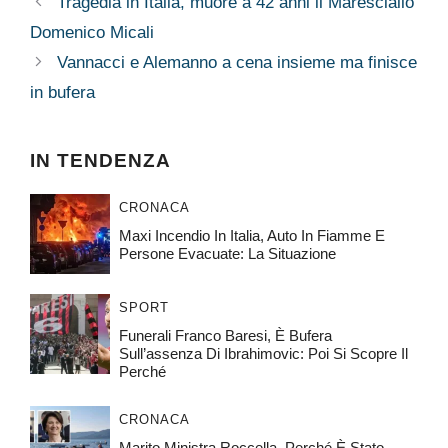
Tragedia in Italia, muore a 42 anni il Maresciallo
Domenico Micali
Vannacci e Alemanno a cena insieme ma finisce
in bufera
IN TENDENZA
CRONACA
Maxi Incendio In Italia, Auto In Fiamme E
Persone Evacuate: La Situazione
SPORT
Funerali Franco Baresi, È Bufera
Sull’assenza Di Ibrahimovic: Poi Si Scopre Il
Perché
CRONACA
Marito Ministra Roccella, Perché È Stato