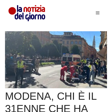
Vai
al
Menu
contenuto
MODENA, CHI È IL
31ENNE CHE HA