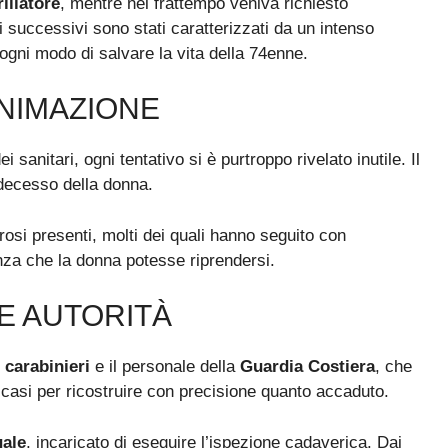
rillatore
, mentre nel frattempo veniva richiesto
ti successivi sono stati caratterizzati da un intenso
ogni modo di salvare la vita della 74enne.
IANIMAZIONE
 sanitari, ogni tentativo si è purtroppo rivelato inutile. Il
 decesso della donna.
osi presenti, molti dei quali hanno seguito con
nza che la donna potesse riprendersi.
E AUTORITÀ
i
carabinieri
e il personale della
Guardia Costiera
, che
i casi per ricostruire con precisione quanto accaduto.
gale
, incaricato di eseguire l’ispezione cadaverica. Dai