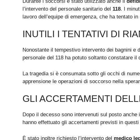
Durante i soccorsi è stato utilizzato anche il
defib
l’intervento del personale sanitario del
118
. I minu
lavoro dell’equipe di emergenza, che ha tentato in 
INUTILI I TENTATIVI DI R
Nonostante il tempestivo intervento dei bagnini e dei
personale del 118 ha potuto soltanto constatare il
La tragedia si è consumata sotto gli occhi di numer
apprensione le operazioni di soccorso nella spera
GLI ACCERTAMENTI DELL
Dopo il decesso sono intervenuti sul posto anche 
hanno effettuato gli accertamenti previsti in quest
È stato inoltre richiesto l’intervento del
medico le