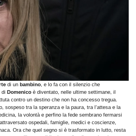
rte
di un
bambino
, e lo fa con il silenzio che
 di
Domenico
è diventato, nelle ultime settimane, il
ttuta contro un destino che non ha concesso tregua.
o, sospeso tra la speranza e la paura, tra l’attesa e la
icina, la volontà e perfino la fede sembrano fermarsi
 attraversato ospedali, famiglie, medici e coscienze,
naca. Ora che quel segno si è trasformato in lutto, resta