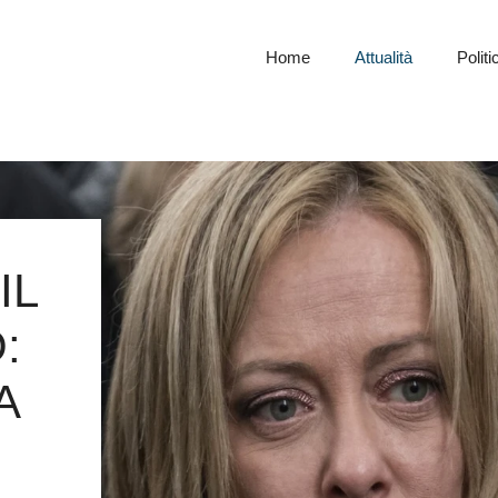
Home
Attualità
Politi
IL
:
A