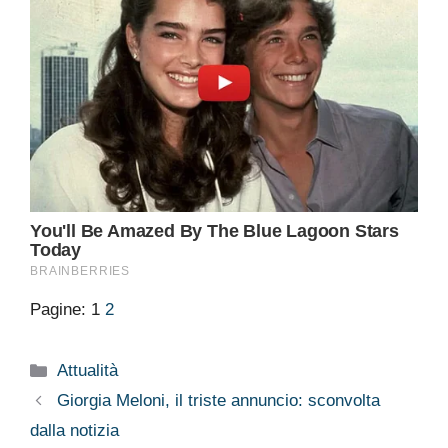
Pagine:
1
2
Categorie
Attualità
Giorgia Meloni, il triste annuncio: sconvolta
dalla notizia