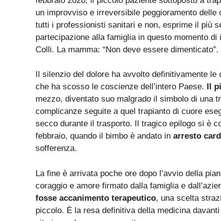
febbraio 2026, il piccolo paziente sottoposto a tr
un improvviso e irreversibile peggioramento delle 
tutti i professionisti sanitari e non, esprime il pi
partecipazione alla famiglia in questo momento di 
Colli. La mamma: “Non deve essere dimenticato”.
Il silenzio del dolore ha avvolto definitivamente l
che ha scosso le coscienze dell’intero Paese.
Il 
mezzo, diventato suo malgrado il simbolo di una t
complicanze seguite a quel trapianto di cuore es
secco durante il trasporto. Il tragico epilogo si è 
febbraio, quando il bimbo è andato in
arresto card
sofferenza.
La fine è arrivata poche ore dopo l’avvio della pia
coraggio e amore firmato dalla famiglia e dall’azie
fosse accanimento terapeutico
, una scelta strazi
piccolo. È la resa definitiva della medicina davant