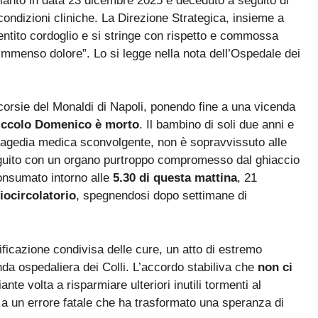
apianto in data 23 dicembre 2025 è deceduto a seguito di
condizioni cliniche. La Direzione Strategica, insieme a
ù sentito cordoglio e si stringe con rispetto e commossa
immenso dolore”. Lo si legge nella nota dell’Ospedale dei
e corsie del Monaldi di Napoli, ponendo fine a una vicenda
piccolo Domenico è morto
. Il bambino di soli due anni e
ragedia medica sconvolgente, non è sopravvissuto alle
eguito con un organo purtroppo compromesso dal ghiaccio
consumato intorno alle
5.30 di questa mattina
, 21
iocircolatorio
, spegnendosi dopo settimane di
nificazione condivisa delle cure, un atto di estremo
nda ospedaliera dei Colli. L’accordo stabiliva che
non ci
ante volta a risparmiare ulteriori inutili tormenti al
i a un errore fatale che ha trasformato una speranza di