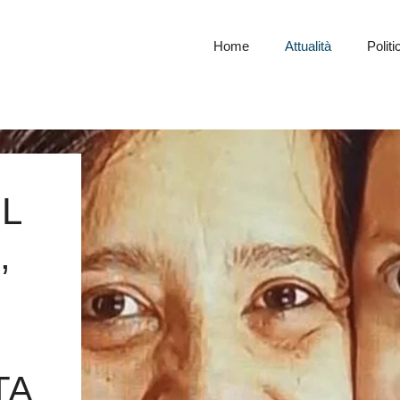
Home
Attualità
Politi
L
,
TA