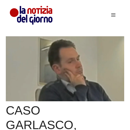
Vai
al
Menu
contenuto
CASO
GARLASCO,