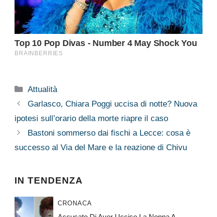
Categorie
Attualità
Garlasco, Chiara Poggi uccisa di notte? Nuova
ipotesi sull’orario della morte riapre il caso
Bastoni sommerso dai fischi a Lecce: cosa è
successo al Via del Mare e la reazione di Chivu
IN TENDENZA
CRONACA
Accusato Di Aver Ucciso La Nonna A