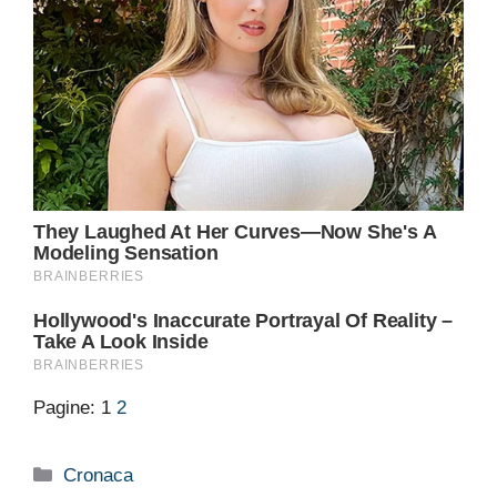
Pagine:
1
2
Categorie
Cronaca