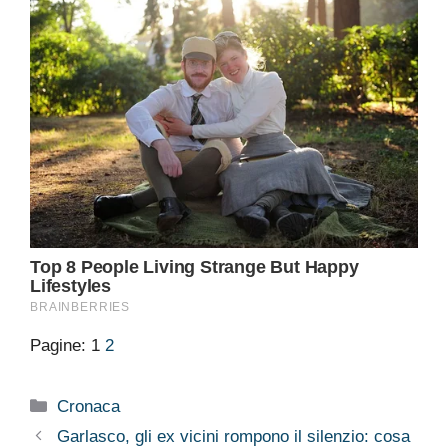
Pagine:
1
2
Categorie
Cronaca
Garlasco, gli ex vicini rompono il silenzio: cosa