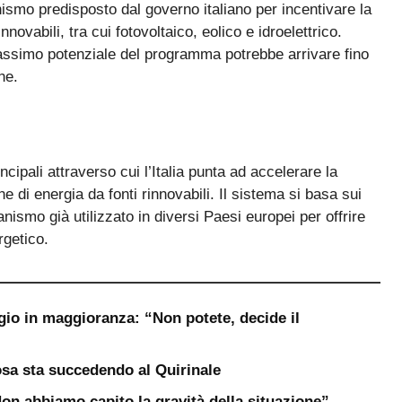
mo predisposto dal governo italiano per incentivare la
nnovabili, tra cui fotovoltaico, eolico e idroelettrico.
massimo potenziale del programma potrebbe arrivare fino
ne.
cipali attraverso cui l’Italia punta ad accelerare la
 di energia da fonti rinnovabili. Il sistema si basa sui
nismo già utilizzato in diversi Paesi europei per offrire
rgetico.
gio in maggioranza: “Non potete, decide il
sa sta succedendo al Quirinale
“Non abbiamo capito la gravità della situazione”