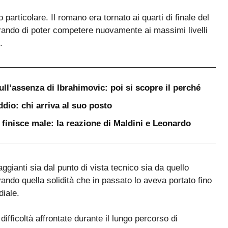
o particolare. Il romano era tornato ai quarti di finale del
rando di poter competere nuovamente ai massimi livelli
.
ull’assenza di Ibrahimovic: poi si scopre il perché
ddio: chi arriva al suo posto
a finisce male: la reazione di Maldini e Leonardo
gianti sia dal punto di vista tecnico sia da quello
vando quella solidità che in passato lo aveva portato fino
diale.
difficoltà affrontate durante il lungo percorso di