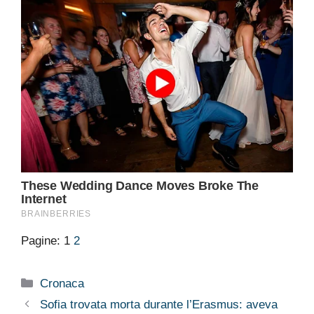
Pagine:
1
2
Categorie
Cronaca
Sofia trovata morta durante l’Erasmus: aveva