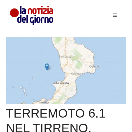
Vai
al
Menu
contenuto
TERREMOTO 6.1
NEL TIRRENO,