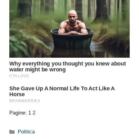
Pagine:
1
2
Categorie
Politica