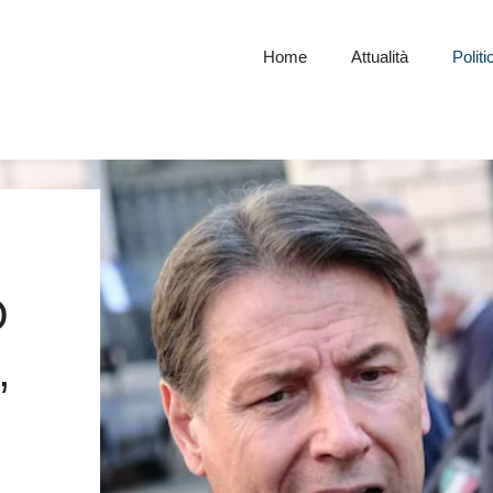
Home
Attualità
Politi
O
,