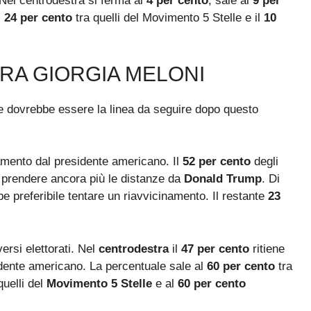
 Nel centrodestra si ferma al
4 per cento
, sale al
9 per
l
24 per cento
tra quelli del Movimento 5 Stelle e il
10
RA GIORGIA MELONI
ale dovrebbe essere la linea da seguire dopo questo
namento dal presidente americano. Il
52 per cento
degli
prendere ancora più le distanze da
Donald Trump
. Di
e preferibile tentare un riavvicinamento. Il restante
23
ersi elettorati. Nel
centrodestra
il
47 per cento
ritiene
idente americano. La percentuale sale al
60 per cento
tra
quelli del
Movimento 5 Stelle
e al
60 per cento