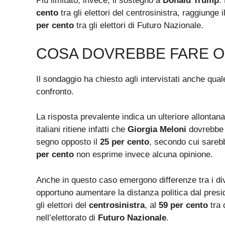
Più limitato, invece, il sostegno a
Donald Trump
.
cento
tra gli elettori del centrosinistra, raggiunge i
per cento
tra gli elettori di Futuro Nazionale.
COSA DOVREBBE FARE O
Il sondaggio ha chiesto agli intervistati anche qu
confronto.
La risposta prevalente indica un ulteriore allonta
italiani ritiene infatti che
Giorgia Meloni
dovrebbe 
segno opposto il
25 per cento
, secondo cui sarebb
per cento
non esprime invece alcuna opinione.
Anche in questo caso emergono differenze tra i div
opportuno aumentare la distanza politica dal pres
gli elettori del
centrosinistra
, al
59 per cento
tra 
nell’elettorato di
Futuro Nazionale
.