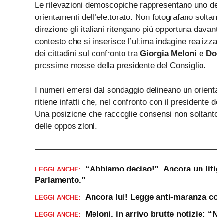
Le rilevazioni demoscopiche rappresentano uno degl
orientamenti dell’elettorato. Non fotografano solt
direzione gli italiani ritengano più opportuna dava
contesto che si inserisce l’ultima indagine realizzat
dei cittadini sul confronto tra
Giorgia Meloni
e
Do
prossime mosse della presidente del Consiglio.
I numeri emersi dal sondaggio delineano un orienta
ritiene infatti che, nel confronto con il presidente 
Una posizione che raccoglie consensi non soltanto 
delle opposizioni.
“Abbiamo deciso!”. Ancora un liti
LEGGI ANCHE:
Parlamento.”
Ancora lui! Legge anti-maranza co
LEGGI ANCHE:
Meloni, in arrivo brutte notizie: 
LEGGI ANCHE: