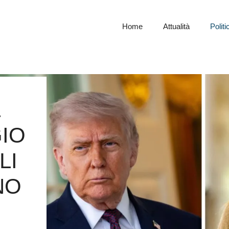
Home
Attualità
Politi
IO
LI
NO