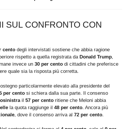
IANI SUL CONFRONTO CON
r cento
degli intervistati sostiene che abbia ragione
riore rispetto a quella registrata da
Donald Trump
,
imane invece un
30 per cento
di cittadini che preferisce
re quale sia la risposta più corretta.
sostegno particolarmente elevato alla presidente del
5 per cento
si schiera dalla sua parte. Il consenso
osinistra
il
57 per cento
ritiene che Meloni abbia
elle
la quota raggiunge il
48 per cento
. Ancora più
ionale
, dove il consenso arriva al
72 per cento
.