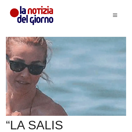
Vai
al
Menu
contenuto
“LA SALIS