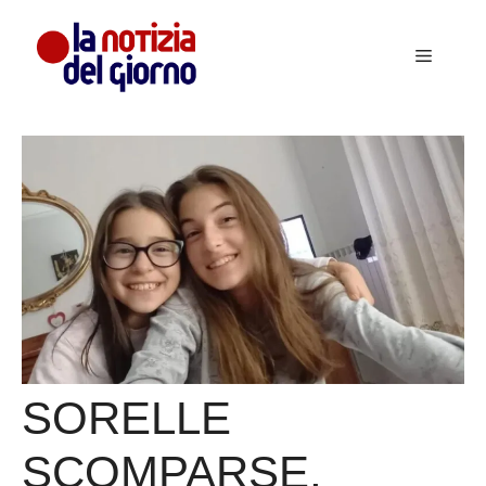
Vai
al
Menu
contenuto
SORELLE
SCOMPARSE,