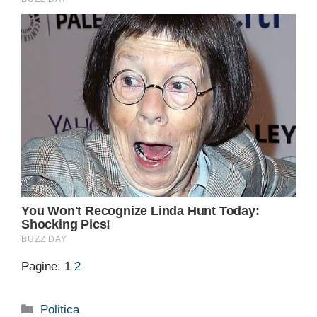
Pagine:
1
2
Categorie
Politica