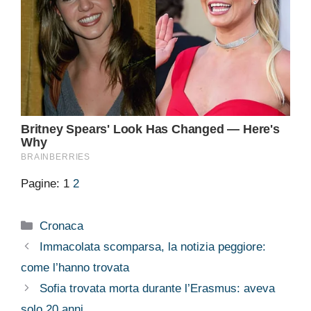
Pagine:
1
2
Categorie
Cronaca
Immacolata scomparsa, la notizia peggiore:
come l’hanno trovata
Sofia trovata morta durante l’Erasmus: aveva
solo 20 anni