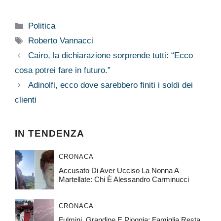
Categorie
Politica
Tag
Roberto Vannacci
Cairo, la dichiarazione sorprende tutti: “Ecco
cosa potrei fare in futuro.”
Adinolfi, ecco dove sarebbero finiti i soldi dei
clienti
IN TENDENZA
CRONACA
Accusato Di Aver Ucciso La Nonna A
Martellate: Chi È Alessandro Carminucci
CRONACA
Fulmini, Grandine E Pioggia: Famiglia Resta