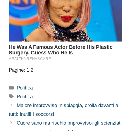
Pagine:
1
2
Categorie
Politica
Tag
Politica
Malore improvviso in spiaggia, crolla davanti a
tutti: inutili i soccorsi
Cuore sano ma rischio improvviso: gli scienziati