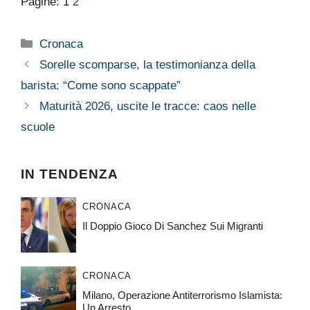
Pagine:
1
2
Categorie
Cronaca
Sorelle scomparse, la testimonianza della
barista: “Come sono scappate”
Maturità 2026, uscite le tracce: caos nelle
scuole
IN TENDENZA
CRONACA
Il Doppio Gioco Di Sanchez Sui Migranti
CRONACA
Milano, Operazione Antiterrorismo Islamista:
Un Arresto