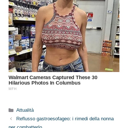
Categorie
Attualità
Reflusso gastroesofageo: i rimedi della nonna
per combatterlo