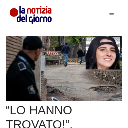
Vai
al
Menu
contenuto
“LO HANNO
TROVATO!”.