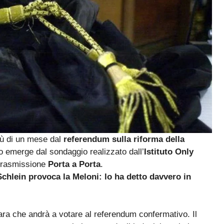
ù di un mese dal
referendum sulla riforma della
o emerge dal sondaggio realizzato dall’
Istituto Only
 trasmissione
Porta a Porta
.
chlein provoca la Meloni: lo ha detto davvero in
hiara che andrà a votare al referendum confermativo. Il