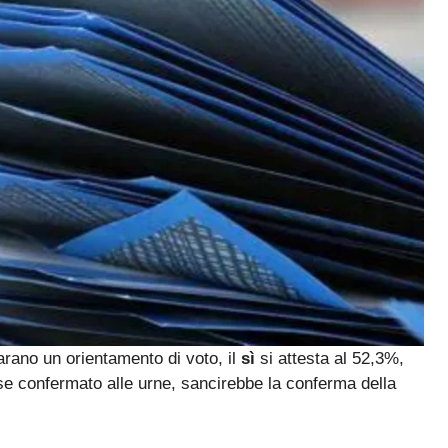
arano un orientamento di voto, il
sì
si attesta al 52,3%,
e confermato alle urne, sancirebbe la conferma della