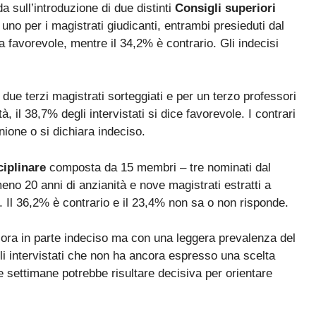
a sull’introduzione di due distinti
Consigli superiori
 uno per i magistrati giudicanti, entrambi presieduti dal
a favorevole, mentre il 34,2% è contrario. Gli indecisi
e terzi magistrati sorteggiati e per un terzo professori
à, il 38,7% degli intervistati si dice favorevole. I contrari
ione o si dichiara indeciso.
ciplinare
composta da 15 membri – tre nominati dal
eno 20 anni di anzianità e nove magistrati estratti a
le. Il 36,2% è contrario e il 23,4% non sa o non risponde.
cora in parte indeciso ma con una leggera prevalenza del
gli intervistati che non ha ancora espresso una scelta
e settimane potrebbe risultare decisiva per orientare