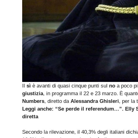
Il
sì
è avanti di quasi cinque punti sul
no
a poco pi
giustizia
, in programma il 22 e 23 marzo. È quant
Numbers
, diretto da
Alessandra Ghisleri
, per la
Leggi anche: “Se perde il referendum…”. Elly S
diretta
Secondo la rilevazione, il 40,3% degli italiani dic