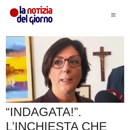
Vai
al
Menu
contenuto
“INDAGATA!”.
L’INCHIESTA CHE