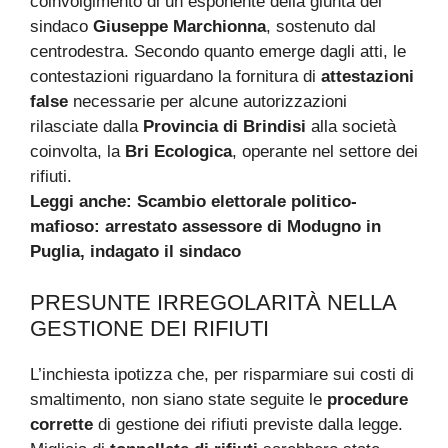
coinvolgimento di un esponente della giunta del
sindaco
Giuseppe Marchionna
, sostenuto dal
centrodestra. Secondo quanto emerge dagli atti, le
contestazioni riguardano la fornitura di
attestazioni
false
necessarie per alcune autorizzazioni
rilasciate dalla
Provincia di Brindisi
alla società
coinvolta, la
Bri Ecologica
, operante nel settore dei
rifiuti.
Leggi anche: Scambio elettorale politico-
mafioso: arrestato assessore di Modugno in
Puglia, indagato il sindaco
PRESUNTE IRREGOLARITÀ NELLA
GESTIONE DEI RIFIUTI
L’inchiesta ipotizza che, per risparmiare sui costi di
smaltimento, non siano state seguite le
procedure
corrette
di gestione dei rifiuti previste dalla legge.