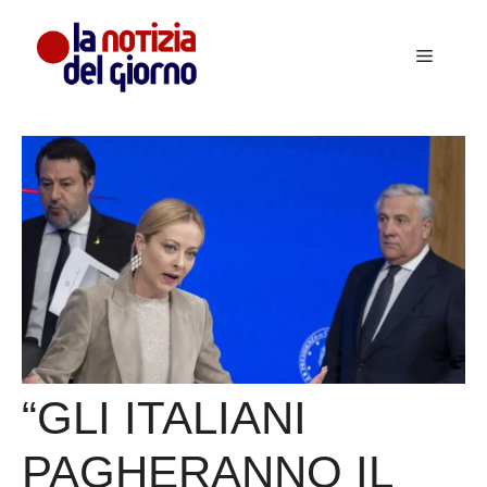
Vai
al
Menu
contenuto
“GLI ITALIANI
PAGHERANNO IL