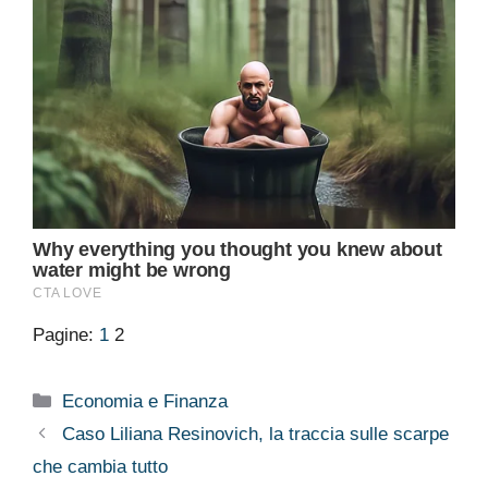
Pagine:
1
2
Categorie
Economia e Finanza
Caso Liliana Resinovich, la traccia sulle scarpe
che cambia tutto