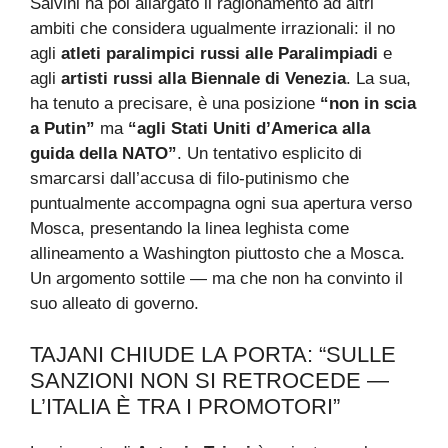
Salvini ha poi allargato il ragionamento ad altri
ambiti che considera ugualmente irrazionali: il no
agli
atleti paralimpici russi alle Paralimpiadi
e
agli
artisti russi alla Biennale di Venezia
. La sua,
ha tenuto a precisare, è una posizione
“non in scia
a Putin”
ma
“agli Stati Uniti d’America alla
guida della NATO”
. Un tentativo esplicito di
smarcarsi dall’accusa di filo-putinismo che
puntualmente accompagna ogni sua apertura verso
Mosca, presentando la linea leghista come
allineamento a Washington piuttosto che a Mosca.
Un argomento sottile — ma che non ha convinto il
suo alleato di governo.
TAJANI CHIUDE LA PORTA: “SULLE
SANZIONI NON SI RETROCEDE —
L’ITALIA È TRA I PROMOTORI”