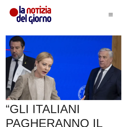
Vai
al
Menu
contenuto
“GLI ITALIANI
PAGHERANNO IL