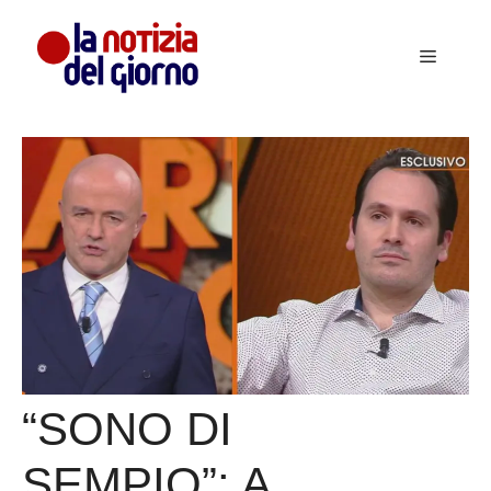
Vai
al
Menu
contenuto
“SONO DI
SEMPIO”: A