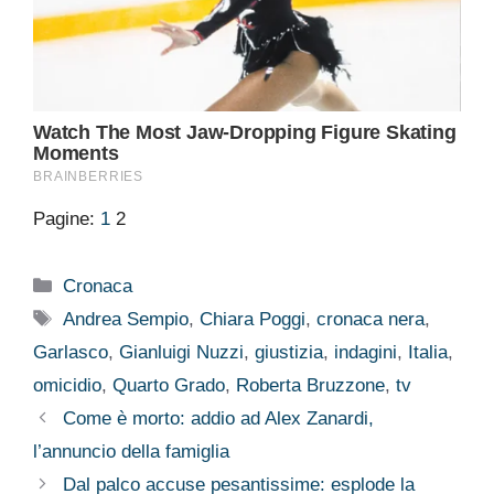
Pagine:
1
2
Categorie
Cronaca
Tag
Andrea Sempio
,
Chiara Poggi
,
cronaca nera
,
Garlasco
,
Gianluigi Nuzzi
,
giustizia
,
indagini
,
Italia
,
omicidio
,
Quarto Grado
,
Roberta Bruzzone
,
tv
Come è morto: addio ad Alex Zanardi,
l’annuncio della famiglia
Dal palco accuse pesantissime: esplode la