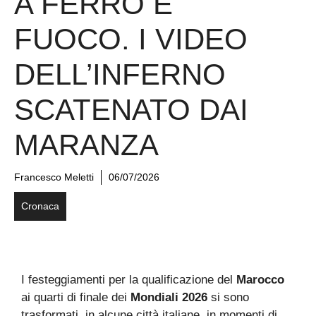
A FERRO E
FUOCO. I VIDEO
DELL’INFERNO
SCATENATO DAI
MARANZA
Francesco Meletti
06/07/2026
Cronaca
I festeggiamenti per la qualificazione del
Marocco
ai quarti di finale dei
Mondiali 2026
si sono
trasformati, in alcune città italiane, in momenti di