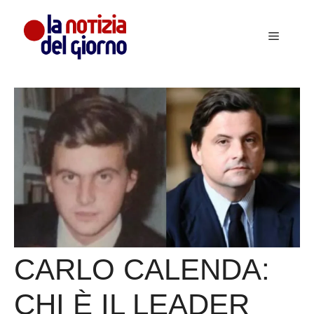
Vai
al
Menu
contenuto
CARLO CALENDA:
CHI È IL LEADER